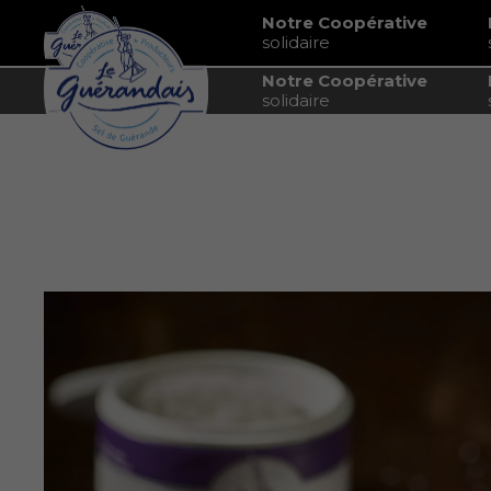
Notre Coopérative
solidaire
Notre Coopérative
solidaire
Accueil
Mag Salé
Le sel de Guérande : c'est aussi en p