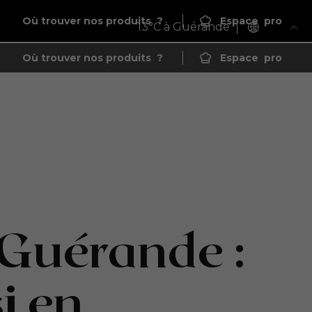
Où trouver nos produits
?
Espace
pro
13
°C à Guérande
Où trouver nos produits
?
Espace
pro
 Guérande :
i en