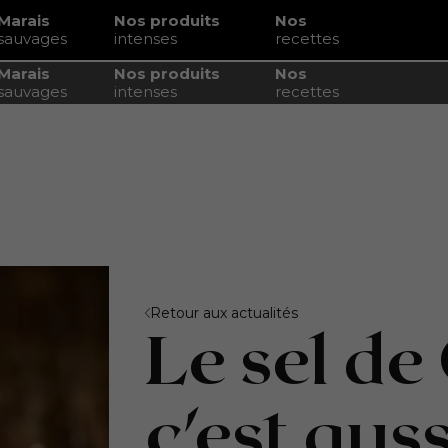
Marais
Nos produits
Nos
sauvages
intenses
recettes
Marais
Nos produits
Nos
sauvages
intenses
recettes
âtisserie !
Retour aux actualités
Le sel de
c'est auss