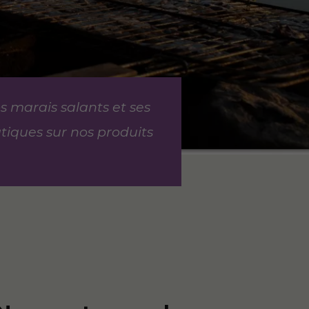
 marais salants et ses
tiques sur nos produits