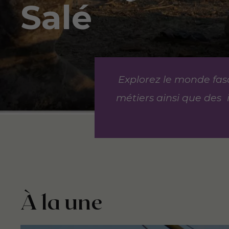
Salé
Explorez le monde fas
métiers ainsi que des 
À la une