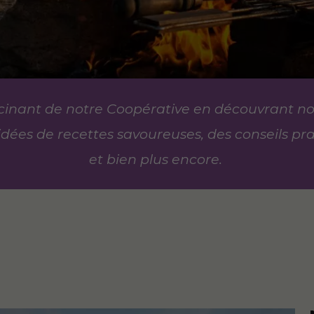
cinant de notre Coopérative en découvrant nos
idées de recettes savoureuses, des conseils pra
et bien plus encore.