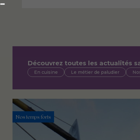
Découvrez toutes les actualités sa
En cuisine
Le métier de paludier
Nos
Nos temps forts