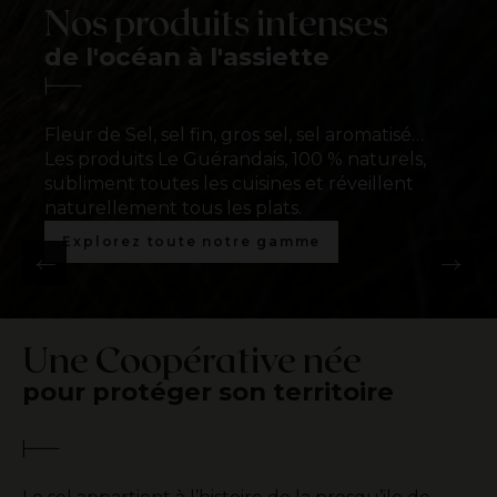
Nos produits intenses
de l'océan à l'assiette
Fleur de Sel
Sel aromatisé
Sel moulu
Sel moulu
Gros sel
Fleur de Sel, sel fin, gros sel, sel aromatisé…
L'exhausteur de goût par
Offre des mélanges
Le sel fin pour toutes les
Le sel fin pour toutes les
L
Les produits Le Guérandais, 100 % naturels,
excellence
gourmands
saveurs
Le sel marin de tradition
saveurs
L
L
subliment toutes les cuisines et réveillent
naturellement tous les plats.
Découvrez notre Fleur de Sel
Découvrez nos sels aromatisés
Découvrez notre Sel Fin
Découvrez nos gros sels
Découvrez notre Sel Fin
Explorez toute notre gamme
Une Coopérative née
pour protéger son territoire