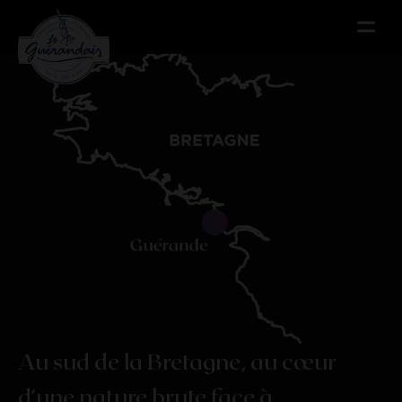
Menu
Menu
Au
sud
de
la
Bretagne,
au
cœur
d’une
nature
brute
face
à