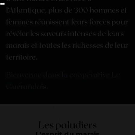
l’Atlantique,
plus
de
300
hommes
et
femmes
réunissent
leurs
forces
pour
révéler
les
saveurs
intenses
de
leurs
marais
et
toutes
les
richesses
de
leur
territoire.
Bienvenue
dans
la
coopérative
Le
Guérandais.
Les paludiers
L'esprit du marais