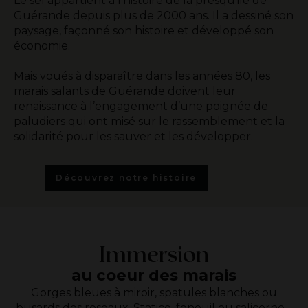
Le sel appartient à l’histoire de la presqu’ile de
Guérande depuis plus de 2000 ans. Il a dessiné son
paysage, façonné son histoire et développé son
économie.
Mais voués à disparaître dans les années 80, les
marais salants de Guérande doivent leur
renaissance à l’engagement d’une poignée de
paludiers qui ont misé sur le rassemblement et la
solidarité pour les sauver et les développer.
Découvrez notre histoire
Immersion
au coeur des marais
Gorges bleues à miroir, spatules blanches ou
busards des roseaux. Statice, fenouil ou salicorne…