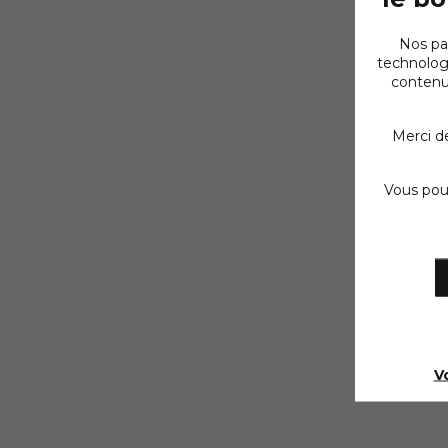
Nos pa
technologi
contenus
Merci d
Vous pouv
V