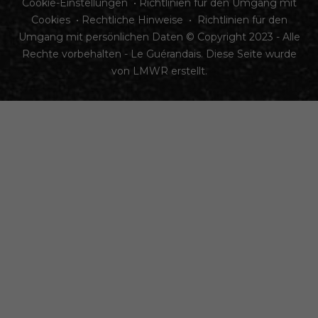
Cookie-Einstellungen
•
Richtlinien für den Umgang mit
Cookies
•
Rechtliche Hinweise
•
Richtlinien für den
Umgang mit persönlichen Daten
© Copyright 2023 - Alle
Rechte vorbehalten - Le Guérandais. Diese Seite wurde
von
LMWR
erstellt.