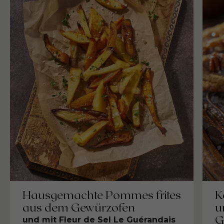
Hausgemachte Pommes frites
K
aus dem Gewürzofen
u
G
und mit Fleur de Sel Le Guérandais