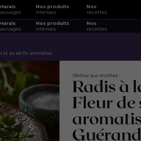
Marais
Nos produits
Nos
sauvages
intenses
recettes
Marais
Nos produits
Nos
sauvages
intenses
recettes
el et au sel fin aromatisé
Retour aux recettes
Radis à l
Fleur de s
aromatis
Guérand