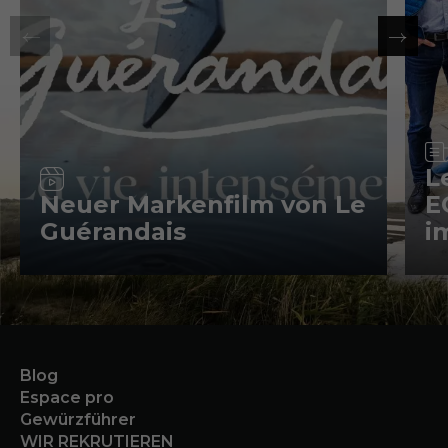
Video
L
Neuer Markenfilm von Le
E
Guérandais
i
Blog
Espace pro
Gewürzführer
WIR REKRUTIEREN