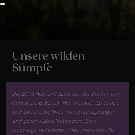
Unsere wilden
Sümpfe
Die 2000 Hektar Salzgärten der Becken von
Guérande, Batz-sur-Mer, Mesquer, Le Croisic
und La Turballe bilden einen einzigartigen
und geschützten Naturraum. Eine
lebendige, natürliche, wilde und wertvolle