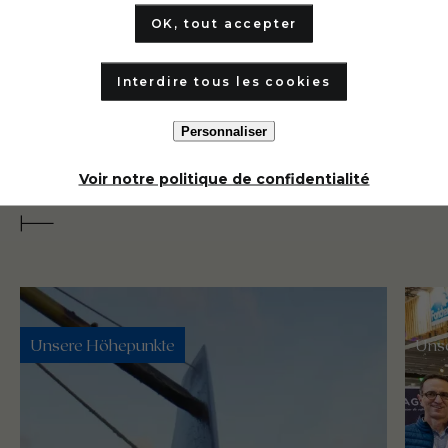
OK, tout accepter
Interdire tous les cookies
Personnaliser
Unsere anderen Artikel
Voir notre politique de confidentialité
Unsere Höhepunkte
Uns