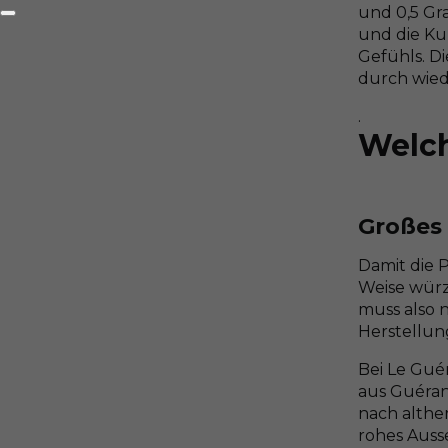
und 0,5 Gr
und die Kun
Gefühls. Di
durch wied
.
Welch
Großes 
Damit die 
Weise würzt
muss also 
Herstellung
Bei Le Guér
aus Guéran
nach alther
rohes Auss