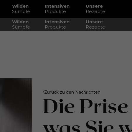
Wilden
Intensiven
Unsere
Sümpfe
Produkte
Rezepte
Wilden
Intensiven
Unsere
Sümpfe
Produkte
Rezepte
müssen
Zurück zu den Nachrichten
Die Prise 
was Sie 