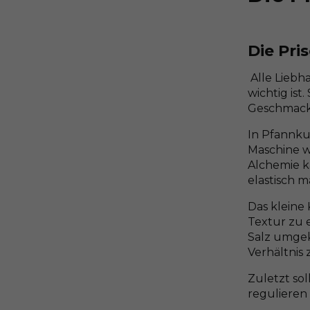
Die Pri
Alle Liebh
wichtig ist
Geschmacks
In Pfannku
Maschine w
Alchemie ka
elastisch 
Das kleine
Textur zu e
Salz umgek
Verhältnis
Zuletzt sol
regulieren