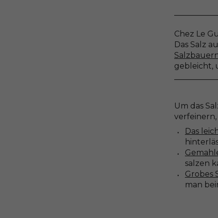
___________
Chez Le Gué
Das Salz a
Salzbauer
gebleicht,
___________
Um das Sal
verfeinern,
Das leic
hinterlä
Gemahle
salzen 
Grobes S
man bei