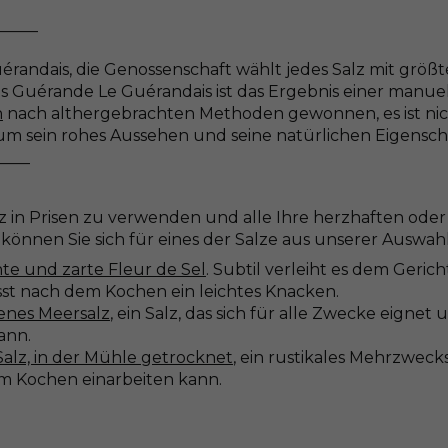
_____
randais, die Genossenschaft wählt jedes Salz mit größte
us Guérande Le Guérandais ist das Ergebnis einer manue
n
nach althergebrachten Methoden gewonnen, es ist nicht
 um sein rohes Aussehen und seine natürlichen Eigensc
____
z in Prisen zu verwenden und alle Ihre herzhaften ode
 können Sie sich für eines der Salze aus unserer Auswah
hte und zarte Fleur de Sel
. Subtil verleiht es dem Geri
sst nach dem Kochen ein leichtes Knacken.
nes Meersalz
, ein Salz, das sich für alle Zwecke eigne
kann.
alz, in der Mühle getrocknet
, ein rustikales Mehrzweck
m Kochen einarbeiten kann.