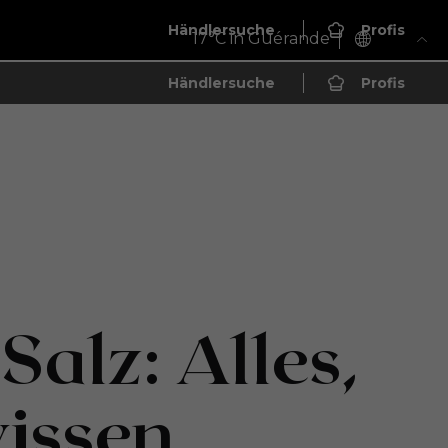
Händlersuche
Profis
17
°C in Guérande
Händlersuche
Profis
Salz: Alles,
wissen