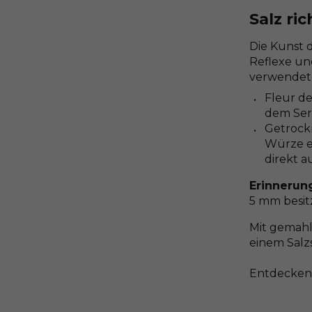
Salz ri
Die Kunst d
Reflexe und
verwendet
Fleur d
dem Serv
Getrock
Würze ei
direkt 
Erinnerun
5 mm besit
Mit gemahl
einem Salz
Entdecken 