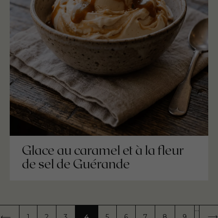
Glace au caramel et à la fleur
de sel de Guérande
on
…
1
2
3
4
5
6
7
8
9