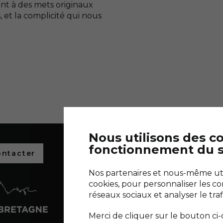
nt à des mets originaux
 et la complicité qui nous
Nous utilisons des c
fonctionnement du s
ontacter
Découvrez l
salants de 
Nos partenaires et nous-même util
Découvrir Terr
cookies, pour personnaliser les co
réseaux sociaux et analyser le traf
NOUS SUIVRE :
Merci de cliquer sur le bouton ci