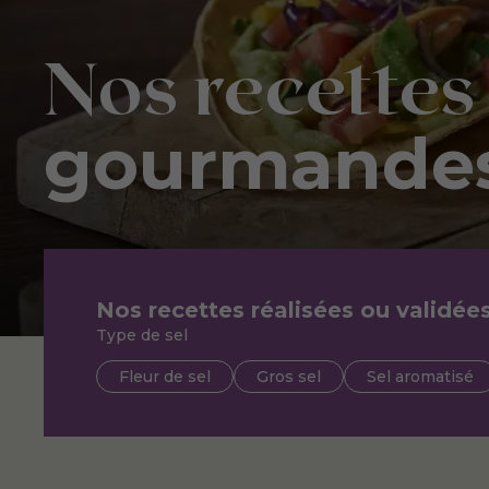
Nos recettes
gourmande
Nos recettes réalisées ou validée
Type de sel
Fleur de sel
Gros sel
Sel aromatisé