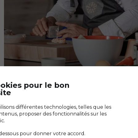
ookies pour le bon
ite
Télécharger "Bien saler"
es marais
Guérande
L'application de toutes les cuisines
isons différentes technologies, telles que les
e de Sel
ntenus, proposer des fonctionnalités sur les
ic.
-dessous pour donner votre accord.