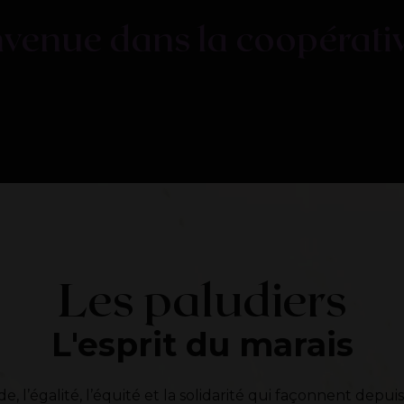
nvenue
dans
la
coopérati
Les paludiers
L'esprit du marais
ide, l’égalité, l’équité et la solidarité qui façonnent depui