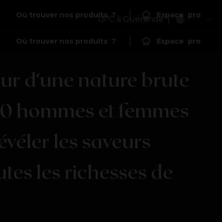
Où trouver nos produits
?
Espace
pro
13
°C à Guérande
Où trouver nos produits
?
Espace
pro
Vivre
intensément,
c'est revenir à
ur
d’une
nature
brute
l'essentiel
0
hommes
et
femmes
évéler
les
saveurs
utes
les
richesses
de