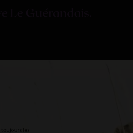
ve
Le
Guérandais.
s toujours les