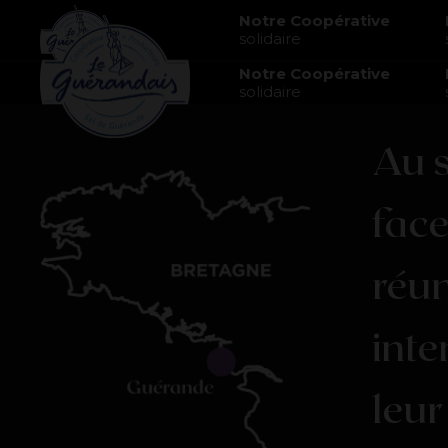
Notre Coopérative
solidaire
Notre Coopérative
solidaire
Au
fac
réun
inte
leur