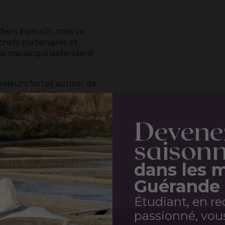
iers bien sûr, mais ce
chefs partenaires et
s marais qui défendent
valeurs fortes autour de
nique, riche et
Devene
s
saisonn
dans les 
Guérande
Étudiant, en re
passionné, vou