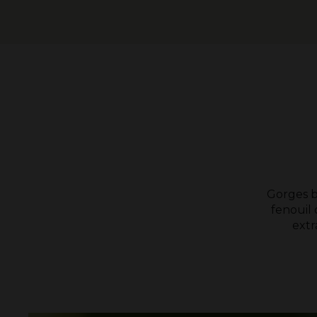
Gorges b
fenouil 
extr