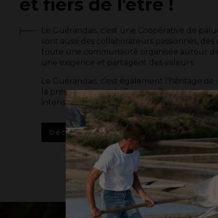
et fiers de l'être !
Le Guérandais, c’est une Coopérative de palud
sont aussi des collaborateurs passionnés, des 
toute une communauté organisée autour de
une exigence et partagent des valeurs.
Le Guérandais, c’est également l’héritage de 
la préservation et de l’amour d’un territoire u
intensément vivant.
Découvrez nos valeurs & engagement