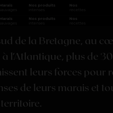
Marais
Nos produits
Nos
sauvages
intenses
recettes
Marais
Nos produits
Nos
sauvages
intenses
recettes
sud
de
la
Bretagne,
au
cœ
e
à
l’Atlantique,
plus
de
30
issent
leurs
forces
pour
r
nses
de
leurs
marais
et
to
territoire.