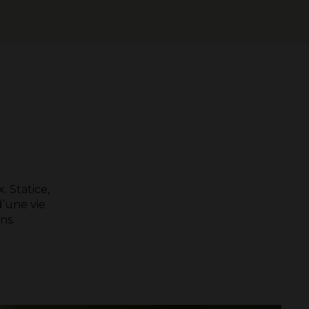
 Statice,
d’une vie
sons.