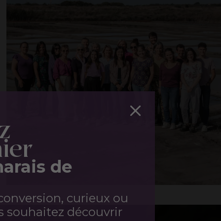
Fermer
z
ier
marais de
conversion, curieux ou
s souhaitez découvrir