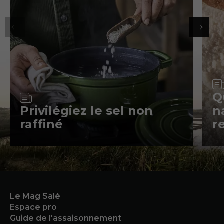
Article
Q
Privilégiez le sel non
n
raffiné
r
Le Mag Salé
Espace pro
Guide de l'assaisonnement