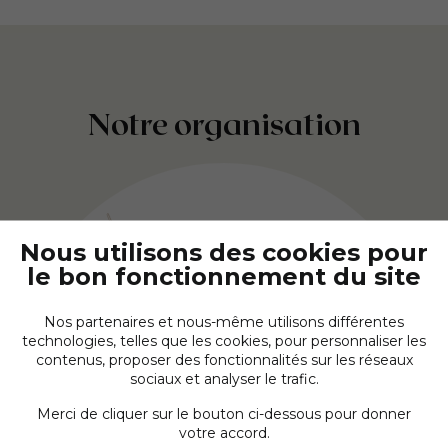
Notre organisation
Nous utilisons des cookies pour
Les Paludiers
adhérents
le bon fonctionnement du site
Nos partenaires et nous-même utilisons différentes
technologies, telles que les cookies, pour personnaliser les
contenus, proposer des fonctionnalités sur les réseaux
sociaux et analyser le trafic.
La Coopérative
Merci de cliquer sur le bouton ci-dessous pour donner
votre accord.