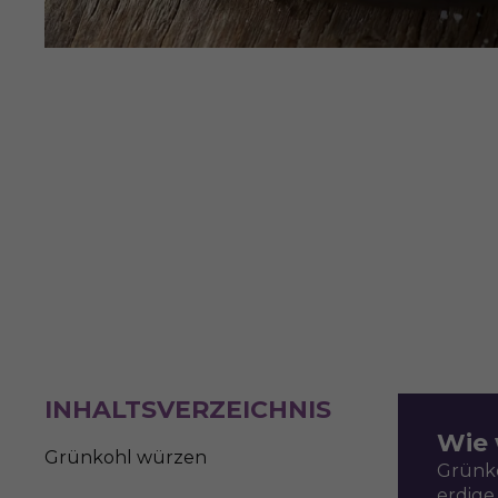
INHALTSVERZEICHNIS
Wie 
Grünkohl würzen
Grünko
erdige