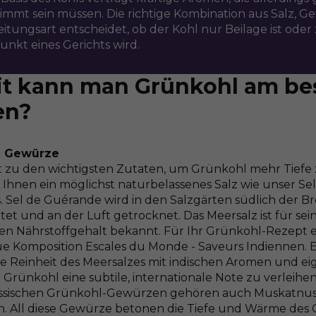
immt sein müssen. Die richtige Kombination aus Salz, 
itungsart entscheidet, ob der Kohl nur Beilage ist oder
nkt eines Gerichts wird.
t kann man Grünkohl am be
en?
e Gewürze
t zu den wichtigsten Zutaten, um Grünkohl mehr Tiefe z
Ihnen ein möglichst naturbelassenes Salz wie unser Se
 Sel de Guérande wird in den Salzgärten südlich der Bre
et und an der Luft getrocknet. Das Meersalz ist für s
en Nährstoffgehalt bekannt. Für Ihr Grünkohl-Rezept e
e Komposition Escales du Monde - Saveurs Indiennen. E
he Reinheit des Meersalzes mit indischen Aromen und ei
Grünkohl eine subtile, internationale Note zu verleihen
ssischen Grünkohl-Gewürzen gehören auch Muskatnuss,
. All diese Gewürze betonen die Tiefe und Wärme des 