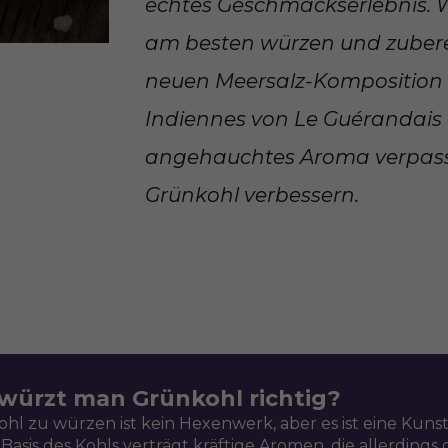
echtes Geschmackserlebnis. W
am besten würzen und zuberei
neuen Meersalz-Komposition 
Indiennes von Le Guérandais 
angehauchtes Aroma verpas
Grünkohl verbessern.
würzt man Grünkohl richtig?
hl zu würzen ist kein Hexenwerk, aber es ist eine Kunst
 Basis des Kohls verträgt kräftige Aromen, die allerdings