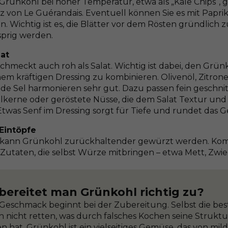
 Grünkohl bei hoher Temperatur, etwa als „Kale Chips“,
lz von Le Guérandais. Eventuell können Sie es mit Papr
. Wichtig ist es, die Blätter vor dem Rösten gründlich z
prig werden.
at
chmeckt auch roh als Salat. Wichtig ist dabei, den Grün
em kräftigen Dressing zu kombinieren. Olivenöl, Zitron
 de Sel harmonieren sehr gut. Dazu passen fein geschni
lkerne oder geröstete Nüsse, die dem Salat Textur und
 Etwas Senf im Dressing sorgt für Tiefe und rundet das 
Eintöpfe
kann Grünkohl zurückhaltender gewürzt werden. Kombi
 Zutaten, die selbst Würze mitbringen – etwa Mett, Zwie
bereitet man Grünkohl richtig zu?
Geschmack beginnt bei der Zubereitung. Selbst die b
 nicht retten, was durch falsches Kochen seine Strukt
n hat. Grünkohl ist ein vielseitiges Gemüse, das von mild