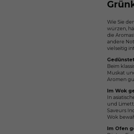
Grünk
Wie Sie de
würzen, hä
die Aromas
andere Not
vielseitig i
Gedünstet
Beim klassi
Muskat und
Aromen gut
Im Wok ge
In asiatisc
und Limett
Saveurs In
Wok bewahr
Im Ofen g