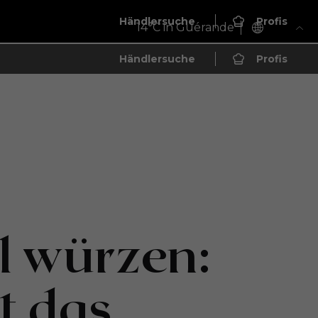
Händlersuche
Profis
14
°C in Guérande
Händlersuche
Profis
 würzen:
t das