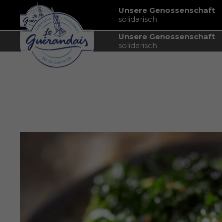
Unsere Genossenschaft
solidarisch
Unsere Genossenschaft
solidarisch
Startseite
Grünkohl würzen: So gelingt das Wintergemü