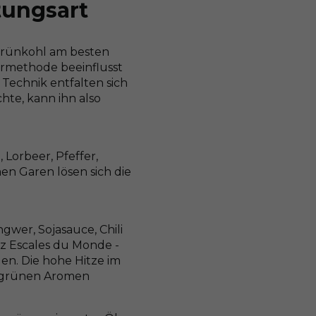
tungsart
Grünkohl am besten
armethode beeinflusst
Technik entfalten sich
te, kann ihn also
 Lorbeer, Pfeffer,
en Garen lösen sich die
gwer, Sojasauce, Chili
z Escales du Monde -
en. Die hohe Hitze im
ne grünen Aromen