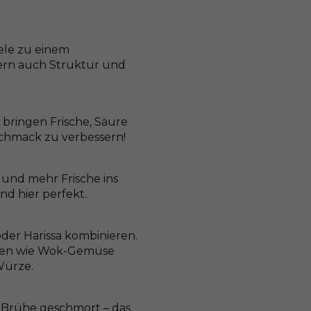
ele zu einem
dern auch Struktur und
 bringen Frische, Säure
schmack zu verbessern!
n und mehr Frische ins
ind hier perfekt.
der Harissa kombinieren.
chten wie Wok-Gemüse
Würze.
r Brühe geschmort – das