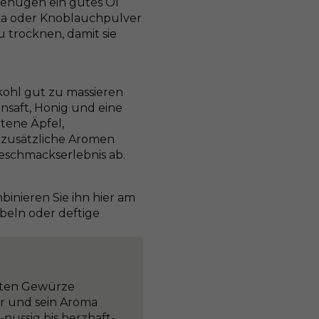
 genügen ein gutes Öl
ika oder Knoblauchpulver
u trocknen, damit sie
kohl gut zu massieren
ensaft, Honig und eine
ttene Äpfel,
 zusätzliche Aromen
Geschmackserlebnis ab.
nieren Sie ihn hier am
beln oder deftige
esten Gewürze
ur und sein Aroma
-nussig bis herzhaft-