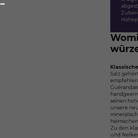
abgest
Zubere
Höhepu
Womi
würz
Klassisch
Salz gehör
empfehlen 
Guérandais.
handgeernt
seinen hoh
unsere neu
mineralisc
heimischen 
Zu den kla
und Nelken