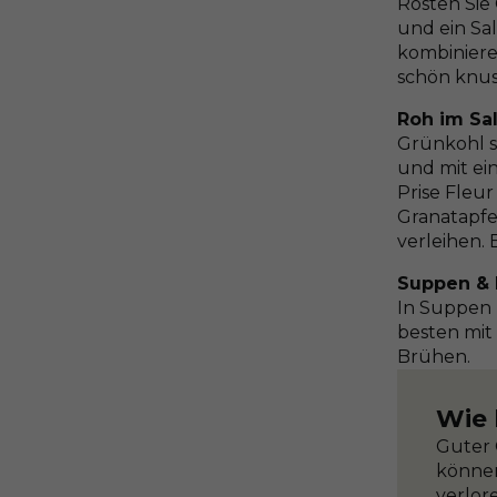
Rösten Sie
und ein Sa
kombinieren
schön knus
Roh im Sal
Grünkohl s
und mit ein
Prise Fleur
Granatapfe
verleihen.
Suppen & 
In Suppen 
besten mit
Brühen.
Wie 
Guter 
können
verlore