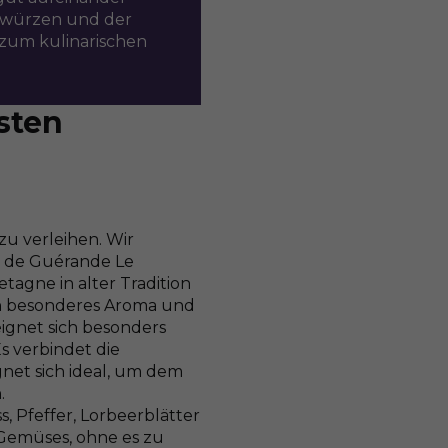
Gewürzen und der
 zum kulinarischen
sten
u verleihen. Wir
l de Guérande Le
tagne in alter Tradition
ein besonderes Aroma und
ignet sich besonders
s verbindet die
gnet sich ideal, um dem
.
 Pfeffer, Lorbeerblätter
Gemüses, ohne es zu