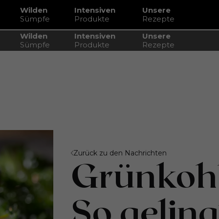
Wilden
Intensiven
Unsere
Sümpfe
Produkte
Rezepte
Wilden
Intensiven
Unsere
Sümpfe
Produkte
Rezepte
se garantiert
Zurück zu den Nachrichten
Grünkohl
So geling