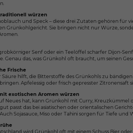
n.
raditionell würzen
noblauch und Speck – diese drei Zutaten gehören für vi
llen Grünkohlgericht. Sie bringen nicht nur Würze, son
Aromen.
grobkörniger Senf oder ein Teelöffel scharfer Dijon-Senf
e. Genau das, was Grünkohl oft braucht, um seinen Ge
he Frische
r Säure hilft, die Bitterstoffe des Grünkohls zu bändige
bringen. Apfelessig oder frisch gepresster Zitronensaft s
mit exotischen Aromen würzen
uf Neues hat, kann Grünkohl mit Curry, Kreuzkümmel o
gut passt das bei asiatischen oder orientalischen Geri
 Auch Sojasauce, Miso oder Tahini sorgen für Tiefe und 
Brühe
tschland wird Grünkohl oft mit einem Schuss Bier ode