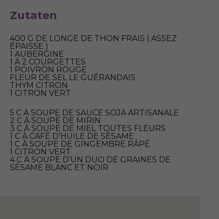
Zutaten
400 G DE LONGE DE THON FRAIS ( ASSEZ
ÉPAISSE )
1 AUBERGINE
1 À 2 COURGETTES
1 POIVRON ROUGE
FLEUR DE SEL LE GUÉRANDAIS
THYM CITRON
1 CITRON VERT
5 C À SOUPE DE SAUCE SOJA ARTISANALE
2 C À SOUPE DE MIRIN
3 C À SOUPE DE MIEL TOUTES FLEURS
1 C À CAFÉ D’HUILE DE SÉSAME
1 C À SOUPE DE GINGEMBRE RÂPÉ
1 CITRON VERT
4 C À SOUPE D’UN DUO DE GRAINES DE
SÉSAME BLANC ET NOIR