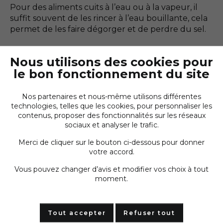
Pour des aliments cuits à l’eau ou à la vapeur, il
suffit souvent de les rincer à l’eau bouillante, cela
permet de les faire dégorger et de perdre du sel.
Nous utilisons des cookies pour
Faire dégorger dans une poêle
le bon fonctionnement du site
Pour dessaler un aliment cuit comme des
Nos partenaires et nous-même utilisons différentes
légumes cuits à la vapeur, faites-les dégorger dans
technologies, telles que les cookies, pour personnaliser les
une poêle avec un fond d’eau. Videz
contenus, proposer des fonctionnalités sur les réseaux
régulièrement l’eau et remplacez-la par de l’eau
sociaux et analyser le trafic.
claire jusqu’à ce que le goût du sel disparaisse
totalement.
Merci de cliquer sur le bouton ci-dessous pour donner
votre accord.
Vous pouvez changer d’avis et modifier vos choix à tout
Adopter les bons gestes
moment.
Enfin, la meilleure façon pour ne pas trop saler un
plat est de saler de la bonne façon. Pour cela, ne
Tout accepter
Refuser tout
salez jamais directement dans le plat, vous