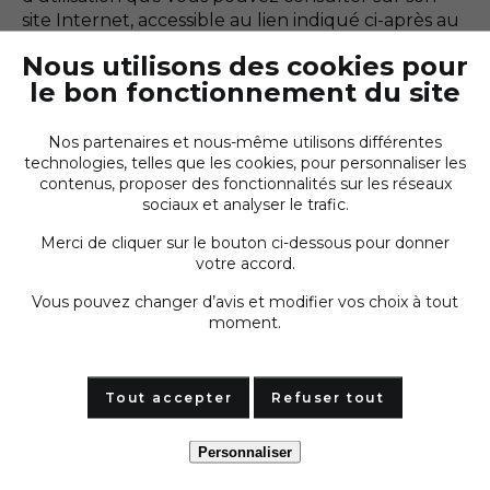
site Internet, accessible au lien indiqué ci-après au
point 4.
Nous utilisons des cookies pour
le bon fonctionnement du site
Nom du
Fonction du cookie
Durée
cookie
de vie
Nos partenaires et nous-même utilisons différentes
du
technologies, telles que les cookies, pour personnaliser les
cookie
contenus, proposer des fonctionnalités sur les réseaux
sociaux et analyser le trafic.
Youtube
Partage de contenu du
6 mois
Embed
Site sur votre compte
Merci de cliquer sur le bouton ci-dessous pour donner
votre accord.
YouTube
Vous pouvez changer d’avis et modifier vos choix à tout
(iv) Les cookies de personnalisation
moment.
Ces cookies nous aident à vous proposer une
expérience client personnalisée.
Tout accepter
Refuser tout
Ces cookies requièrent votre consentement
préalable pour être déposés sur votre terminal.
Personnaliser