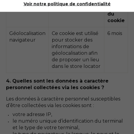
Nom du
Fonction du
Durée
Voir notre politique de confidentialité
cookie
cookie
de vie
du
cookie
Géolocalisation
Ce cookie est utilisé
6 mois
navigateur
pour stocker des
informations de
géolocalisation afin
de proposer un lieu
dans le store locator
4. Quelles sont les données à caractère
personnel collectées via les cookies ?
Les données à caractère personnel susceptibles
d’être collectées via les cookies sont :
votre adresse IP,
le numéro unique d’identification du terminal
et le type de votre terminal,