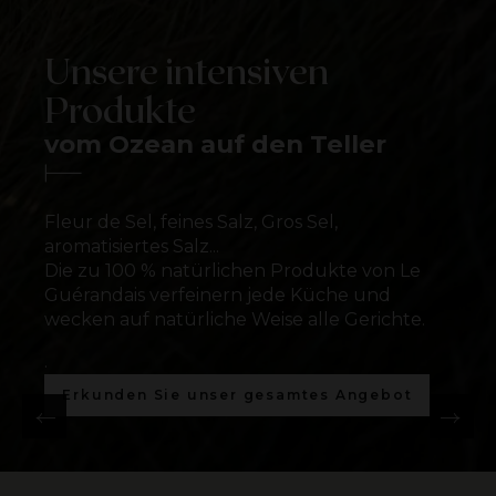
Unsere intensiven
Produkte
vom Ozean auf den Teller
Aromatisiertes
Gemahlenes
Gemahlenes
Fleur de Sel, feines Salz, Gros Sel,
aromatisiertes Salz...
Fleur de Sel
Salz
Salz
Salz
Die zu 100 % natürlichen Produkte von Le
Grobes Salz
Guérandais verfeinern jede Küche und
Der ultimative
D
Biete Gourmet-Mischungen
Feines Salz für jeden
Feines Salz für jeden
F
wecken auf natürliche Weise alle Gerichte.
Geschmacksverstärker
an
Geschmack
Meersalz mit Tradition
Geschmack
.
Entdecken Sie unser Fleur de Sel
Entdecken Sie unsere aromatisierten Salze
Entdecken Sie unsere gemahlenen Salze
Entdecken Sie unsere großen Salze
Entdecken Sie unsere gemahlenen Salze
Erkunden Sie unser gesamtes Angebot