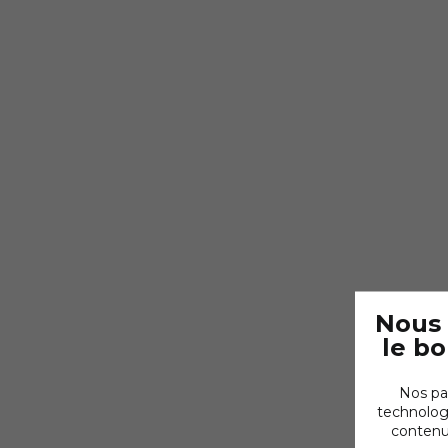
Nous 
le b
Nos pa
technologi
contenus