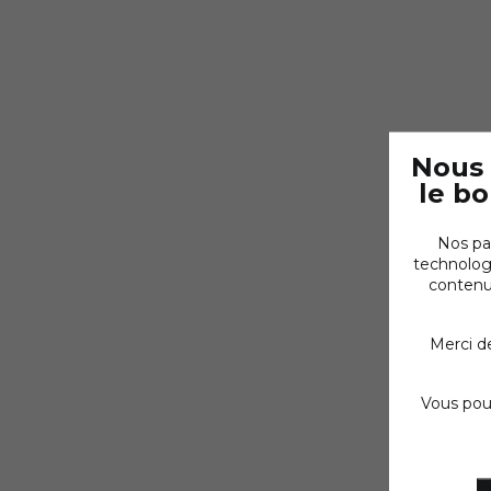
Nous 
le b
Nos pa
technologi
contenus
Merci d
Vous pouv