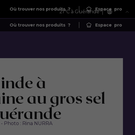
Où trouver nos produits
?
Espace
pro
21
°C à Guérande
Où trouver nos produits
?
Espace
pro
dinde à
ine au gros sel
Guérande
 - Photo : Rina NURRA