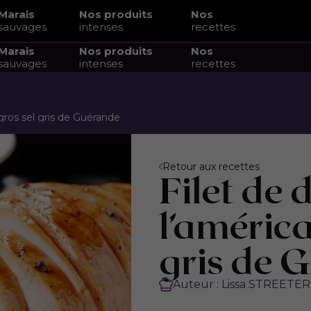
Marais
Nos produits
Nos
sauvages
intenses
recettes
Marais
Nos produits
Nos
sauvages
intenses
recettes
 gros sel gris de Guérande
Retour aux recettes
Filet de 
l’américa
gris de 
Auteur : Lissa STREETER