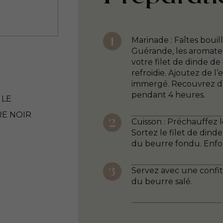
Marinade : Faîtes bouilli
Guérande, les aromates 
votre filet de dinde de
refroidie. Ajoutez de l’
immergé. Recouvrez d’u
pendant 4 heures.
 LE
RE NOIR
Cuisson : Préchauffez l
Sortez le filet de dind
du beurre fondu. Enfou
Servez avec une confit
du beurre salé.