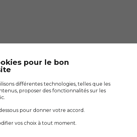
ookies pour le bon
ite
Télécharger "Bien saler"
es marais
Guérande
L'application de toutes les cuisines
isons différentes technologies, telles que les
e de Sel
ntenus, proposer des fonctionnalités sur les
ic.
-dessous pour donner votre accord.
difier vos choix à tout moment.