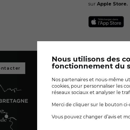
sur
Apple Store.
Nous utilisons des c
fonctionnement du s
ontacter
Découvrez l
salants de 
Nos partenaires et nous-même util
Découvrir Terr
cookies, pour personnaliser les co
réseaux sociaux et analyser le traf
NOUS SUIVRE :
Merci de cliquer sur le bouton ci
Vous pouvez changer d’avis et mo