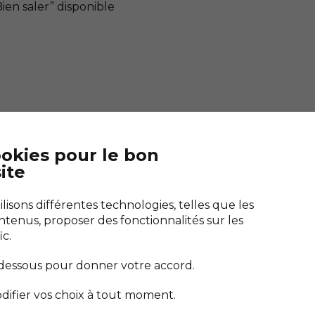
“Bien saler” disponible
ookies pour le bon
ite
Télécharger "Bien saler"
es marais
Guérande
L'application de toutes les cuisines
isons différentes technologies, telles que les
e de Sel
ntenus, proposer des fonctionnalités sur les
ic.
-dessous pour donner votre accord.
difier vos choix à tout moment.