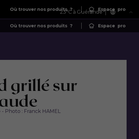
Où trouver nos produits
?
Espace
pro
23
°C à Guérande
Où trouver nos produits
?
Espace
pro
 grillé sur
haude
e - Photo : Franck HAMEL