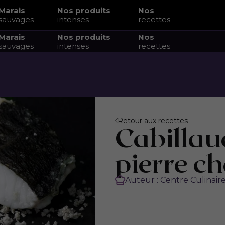
Marais
Nos produits
Nos
sauvages
intenses
recettes
Marais
Nos produits
Nos
sauvages
intenses
recettes
e
Retour aux recettes
Cabillaud
pierre c
Auteur : Centre Culinair