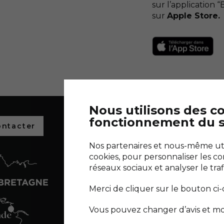
sur l’application 
sur
Apple Store.
Nous utilisons des c
fonctionnement du s
ontacter
Découvrez l
salants de 
Nos partenaires et nous-même util
Découvrir Terr
cookies, pour personnaliser les co
réseaux sociaux et analyser le traf
NOUS SUIVRE :
Merci de cliquer sur le bouton ci
Vous pouvez changer d’avis et mo