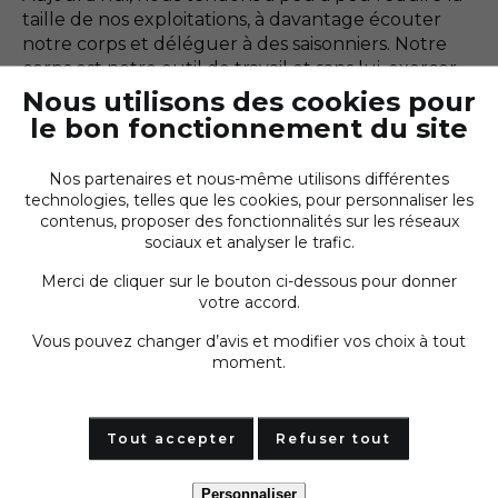
taille de nos exploitations, à davantage écouter
notre corps et déléguer à des saisonniers. Notre
corps est notre outil de travail et sans lui, exercer
le métier de paludier est impossible. La météo
Nous utilisons des cookies pour
change, les étés sont de plus en plus chauds et
le bon fonctionnement du site
faire 10 heures de travail par jour sous de si grosses
chaleurs, c’est très dur seul.”
Nos partenaires et nous-même utilisons différentes
technologies, telles que les cookies, pour personnaliser les
contenus, proposer des fonctionnalités sur les réseaux
sociaux et analyser le trafic.
Le partage et la transmission
comme points d’ancrage
Merci de cliquer sur le bouton ci-dessous pour donner
votre accord.
Quelle place prennent les valeurs de partage
Vous pouvez changer d’avis et modifier vos choix à tout
et de transmission dans le métier de paludier
moment.
?
"À force d’être pris par l’eau, les marais finissent par
s’user. Ils doivent alors être remis en état. Seul, la
Tout accepter
Refuser tout
tâche est très compliquée. Il y a donc des petits
groupes au sein de la coopérative. Chaque début
Personnaliser