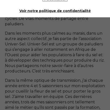
d’année, chaque paludier informe de ses besoins
et, en fonction de la météo, des jours de chantiers
Voir notre politique de confidentialité
sont fixés chez les uns et les autres. Ce sont des
cycles. De vrais moments de partage entre
paludiers.
Dans les moments plus calmes au marais, dans un
autre aspect collectif, je fais partie de l’association
Univer-Sel. Univer-Sel est un groupe de paludiers
qui s’engage à aller notamment en Afrique de
l’Ouest pour aider les populations à faire du sel et
à développer des techniques pour produire du riz.
Nous partageons notre savoir-faire à d’autres
producteurs. C’est très enrichissant.
Dans la même optique de transmission, j’ai chaque
année entre 4 et 5 saisonniers sur mon exploitation
pour cueillir la fleur de sel et pour porter le gros
sel. J’aime travailler en équipe. Ces dernières
années, trois de mes saisonniers ont tellement
aimé le métier qu’ils sont passés par la formation,