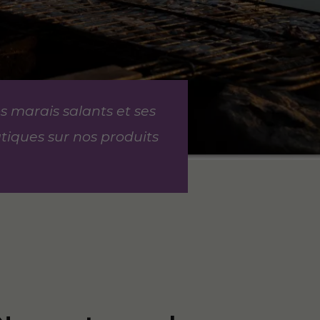
 marais salants et ses
tiques sur nos produits