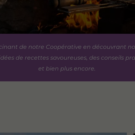
cinant de notre Coopérative en découvrant nos
idées de recettes savoureuses, des conseils pra
et bien plus encore.