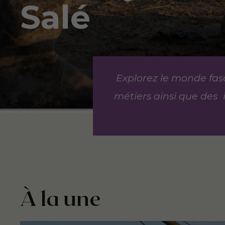
Salé
Explorez le monde fas
métiers ainsi que des 
À la une