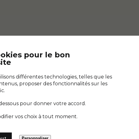
ookies pour le bon
ite
Télécharger "Bien saler"
es marais
Guérande
L'application de toutes les cuisines
isons différentes technologies, telles que les
e de Sel
ntenus, proposer des fonctionnalités sur les
ic.
-dessous pour donner votre accord.
difier vos choix à tout moment.
out
Personnaliser