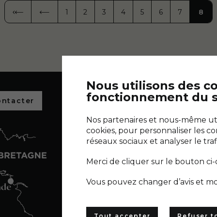
Pagination
1
2
3
4
5
6
7
8
PREMIÈRE PAGE
« PREMIER
PAGE PRÉCÉDENTE
‹ PRÉCÉDENT
PAGE
PAGE
PAGE
PAGE
PAGE
PAGE
PAGE
PAGE
Nous utilisons des c
fonctionnement du s
ontacter
Découvrez l
salants de 
Nos partenaires et nous-même util
Découvrir Terr
cookies, pour personnaliser les co
réseaux sociaux et analyser le traf
NOUS SUIVRE :
Merci de cliquer sur le bouton ci
Vous pouvez changer d’avis et mo
Tout accepter
Refuser t