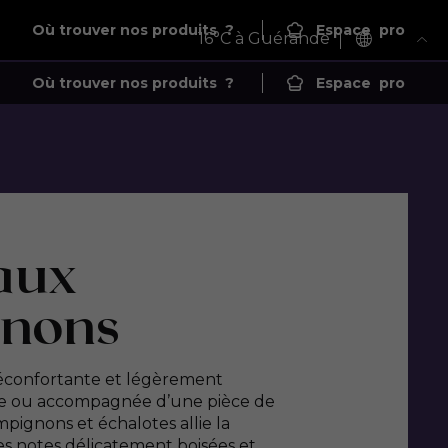
Où trouver nos produits
?
Espace
pro
16
°C à Guérande
Où trouver nos produits
?
Espace
pro
aux
nons
éconfortante et légèrement
le ou accompagnée d’une pièce de
pignons et échalotes allie la
es notes délicatement boisées et