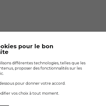
ookies pour le bon
ite
Télécharger "Bien saler"
es marais
Guérande
L'application de toutes les cuisines
isons différentes technologies, telles que les
e de Sel
ntenus, proposer des fonctionnalités sur les
ic.
-dessous pour donner votre accord.
difier vos choix à tout moment.