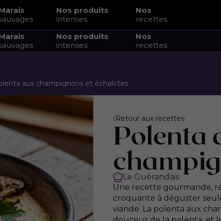
Marais
Nos produits
Nos
sauvages
intenses
recettes
Marais
Nos produits
Nos
sauvages
intenses
recettes
olenta aux champignons et échalotes
Retour aux recettes
Polenta 
champig
Le Guérandais
Une recette gourmande, r
croquante à déguster seu
viande. La polenta aux cham
douceur de la polenta, et l