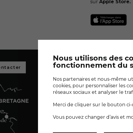
sur
Apple Store.
Nous utilisons des c
fonctionnement du s
ontacter
Découvrez l
salants de 
Nos partenaires et nous-même util
Découvrir Terr
cookies, pour personnaliser les co
réseaux sociaux et analyser le traf
NOUS SUIVRE :
Merci de cliquer sur le bouton ci
Vous pouvez changer d’avis et mo