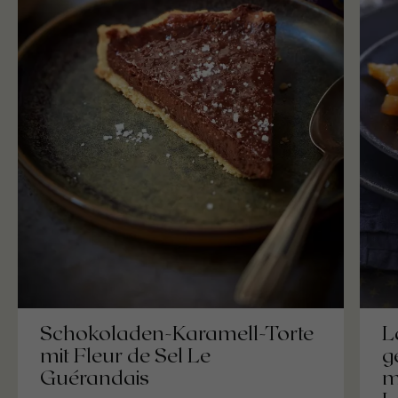
Schokoladen-Karamell-Torte
L
mit Fleur de Sel Le
g
Guérandais
m