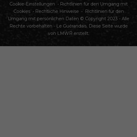
Cookie-Einstellungen
•
Richtlinien für den Umgang mit
Cookies
•
Rechtliche Hinweise
•
Richtlinien für den
Umgang mit persönlichen Daten
© Copyright 2023 - Alle
Rechte vorbehalten - Le Guérandais. Diese Seite wurde
von
LMWR
erstellt.