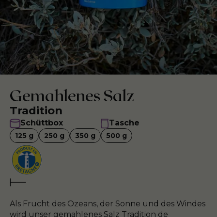
Gemahlenes Salz
Tradition
Schüttbox
Tasche
125
g
250
g
350
g
500
g
Als Frucht des Ozeans, der Sonne und des Windes
wird unser gemahlenes Salz Tradition de