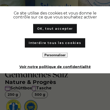
Ce site utilise des cookies et vous donne le
contrôle sur ce que vous souhaitez activer
OK, tout accepter
Interdire tous les cookies
Personnaliser
Voir notre politique de confidentialité
Gemahlenes Salz
Nature & Progrès
Schüttbox
Tasche
250
g
500
g