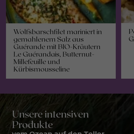
P
Wolfsbarschfilet mariniert in
G
gemahlenem Salz aus
Guérande mit BIO-Kräutern
Le Guérandais, Butternut-
Millefeuille und
Kürbismousseline
Unsere intensiven
Produkte
vom Ozean auf den Teller