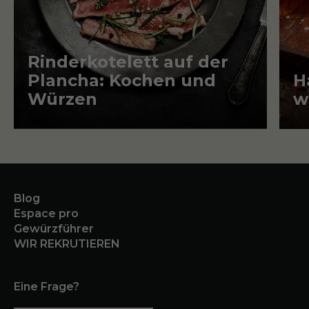
Artikel
Rinderkotelett auf der
Ar
Plancha: Kochen und
H
Würzen
w
Blog
Espace pro
Gewürzführer
WIR REKRUTIEREN
Eine Frage?