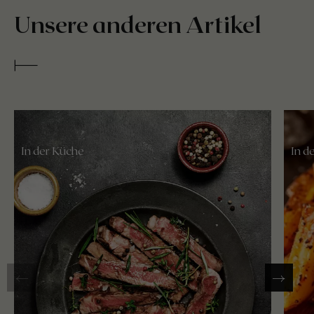
Unsere anderen Artikel
In der Küche
In d