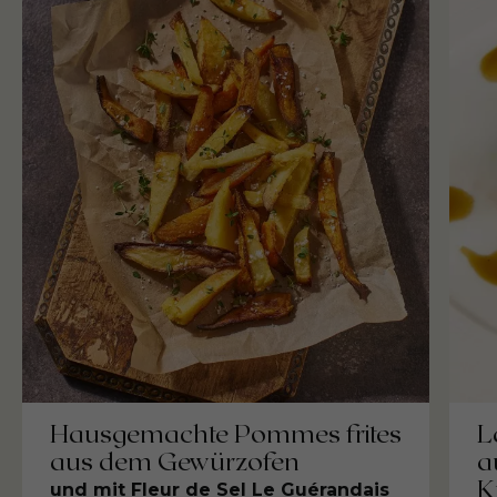
Hausgemachte Pommes frites
L
aus dem Gewürzofen
a
K
und mit Fleur de Sel Le Guérandais