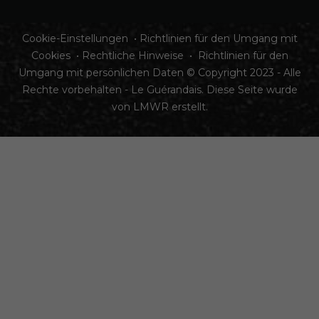
Cookie-Einstellungen
•
Richtlinien für den Umgang mit
Cookies
•
Rechtliche Hinweise
•
Richtlinien für den
Umgang mit persönlichen Daten
© Copyright 2023 - Alle
Rechte vorbehalten - Le Guérandais. Diese Seite wurde
von
LMWR
erstellt.