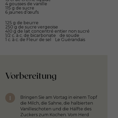
4 gousses de vanille
115 g de sucre
6 jaunes d’œufs
125 g de beurre
250 g de sucre vergeoise
410 g de lait concentré entier non sucré
1/2 c. à c. de bicarbonate de soude
1 c. à c. de Fleur de sel Le Guérandais
Vorbereitung
Bringen Sie am Vortag in einem Topf
die Milch, die Sahne, die halbierten
Vanilleschoten und die Hälfte des
Zuckers zum Kochen. Vom Herd